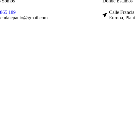
s Somos
Dónde Estamos
 865 189
Calle Francia
demialepanto@gmail.com
Europa, Plant